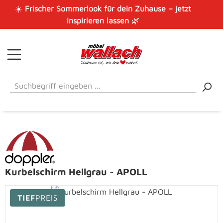
☀️
Frischer Sommerlook für dein Zuhause – jetzt
Zum Hauptinhalt springen
inspirieren lassen
🌿
Kurbelschirm Hellgrau - APOLL
Bildergalerie überspringen