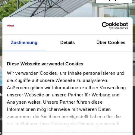
Zustimmung
Details
Über Cookies
Diese Webseite verwendet Cookies
Wir verwenden Cookies, um Inhalte personalisieren und
die Zugriffe auf unsere Webseite zu analysieren.
Außerdem geben wir Informationen zu Ihrer Verwendung
Doppler
unserer Webseite an unsere Partner für Werbung und
Analysen weiter. Unsere Partner führen diese
Informationen möglicherweise mit weiteren Daten
zusammen, die Sie ihnen bereitgestellt haben oder die
oppler - Qualitätsschirme seit Generationen
sie im Rahmen Ihrer Nutzung der Dienste gesammelt
haben. Klicken Sie auch "Details anzeigen", um eine
eit über
70 Jahren
steht Doppler für hochwertige