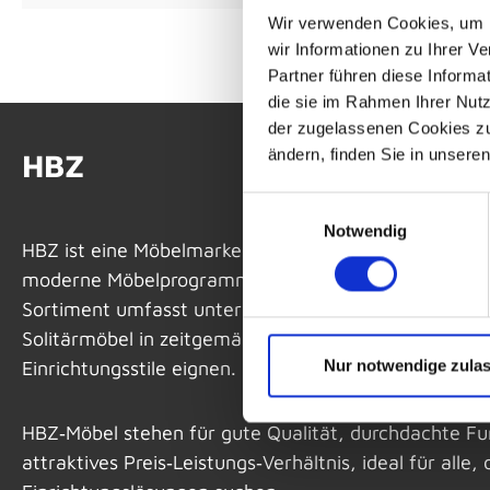
Wir verwenden Cookies, um I
wir Informationen zu Ihrer 
Partner führen diese Informa
die sie im Rahmen Ihrer Nut
der zugelassenen Cookies zu 
ändern, finden Sie in unsere
HBZ
Einwilligungsauswahl
Notwendig
HBZ ist eine Möbelmarke der BEGA‑Gruppe, die sich 
moderne Möbelprogramme für das Wohn‑ und Esszimm
Sortiment umfasst unter anderem Wohnwände, Gard
Solitärmöbel in zeitgemäßen Designs, die sich für un
Nur notwendige zula
Einrichtungsstile eignen.
HBZ‑Möbel stehen für gute Qualität, durchdachte Fun
attraktives Preis‑Leistungs‑Verhältnis, ideal für alle, 