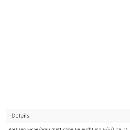
Details
Aretisan Eiche/grau matt ohne Beleuchtung B/H/T ca. 1