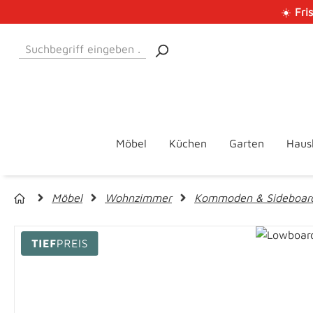
☀️
Fri
 Hauptinhalt springen
Zur Suche springen
Zur Hauptnavigation springen
Möbel
Küchen
Garten
Haus
Möbel
Wohnzimmer
Kommoden & Sideboar
Bildergalerie überspringen