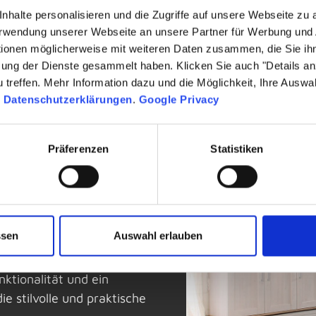
nhalte personalisieren und die Zugriffe auf unsere Webseite zu
Verwendung unserer Webseite an unsere Partner für Werbung und
tionen möglicherweise mit weiteren Daten zusammen, die Sie ihn
zung der Dienste gesammelt haben. Klicken Sie auch "Details a
treffen. Mehr Information dazu und die Möglichkeit, Ihre Auswa
n
Datenschutzerklärungen
.
Google Privacy
Präferenzen
Statistiken
auf funktionale und
er spezialisiert hat. Das
eroben, Regale und
terschiedliche
ssen
Auswahl erlauben
ktionalität und ein
die stilvolle und praktische