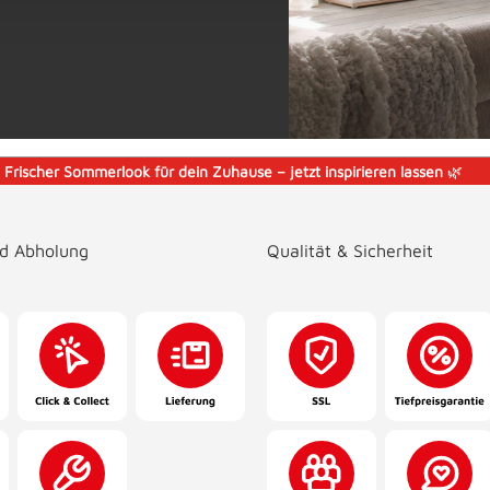
️
Frischer Sommerlook für dein Zuhause – jetzt inspirieren lassen
🌿
nd Abholung
Qualität & Sicherheit