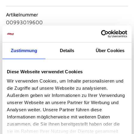
Artikelnummer
00993019600
Tiefe
ca. 12,80 cm
Zustimmung
Details
Über Cookies
Farbe
Schwarz
Diese Webseite verwendet Cookies
Wir verwenden Cookies, um Inhalte personalisieren und
die Zugriffe auf unsere Webseite zu analysieren.
Serie
Außerdem geben wir Informationen zu Ihrer Verwendung
Ellipse
unserer Webseite an unsere Partner für Werbung und
Analysen weiter. Unsere Partner führen diese
Artikeldurchmesser
Informationen möglicherweise mit weiteren Daten
9,10
zusammen, die Sie ihnen bereitgestellt haben oder die
sie im Rahmen Ihrer Nutzung der Dienste gesammelt