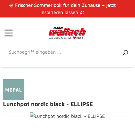
☀️
Frischer Sommerlook für dein Zuhause – jetzt
Zum Hauptinhalt springen
inspirieren lassen
🌿
Lunchpot nordic black - ELLIPSE
Bildergalerie überspringen