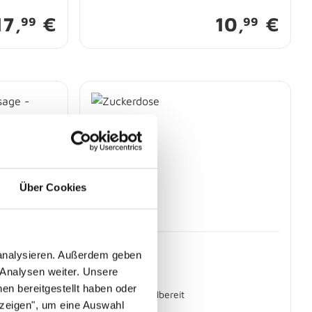
17,
€
10,
€
99
99
Über Cookies
 analysieren. Außerdem geben
ge -
Zuckerdose
 Analysen weiter. Unsere
en bereitgestellt haben oder
Sofort abholbereit
nzeigen", um eine Auswahl