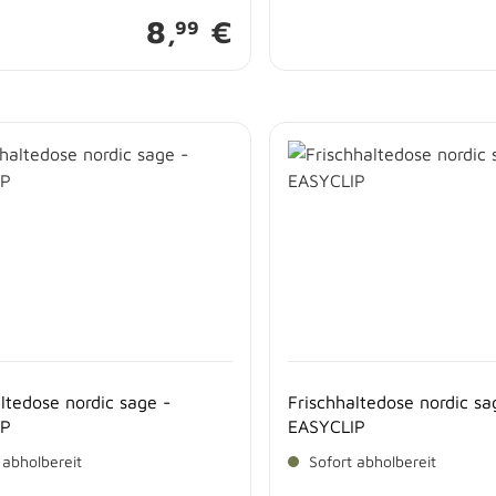
8,
€
99
ltedose nordic sage -
Frischhaltedose nordic sa
IP
EASYCLIP
 abholbereit
Sofort abholbereit