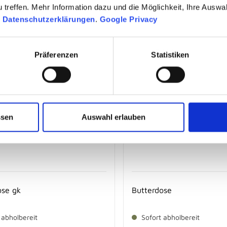
treffen. Mehr Information dazu und die Möglichkeit, Ihre Auswa
10,
€
99
n
Datenschutzerklärungen
.
Google Privacy
Präferenzen
Statistiken
ssen
Auswahl erlauben
ose gk
Butterdose
 abholbereit
Sofort abholbereit