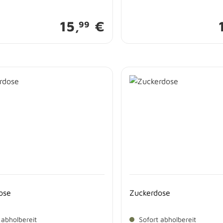
15,
€
99
ose
Zuckerdose
 abholbereit
Sofort abholbereit