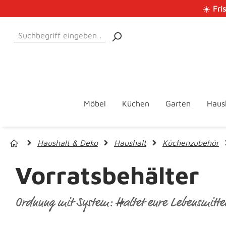
☀️
Fri
 Hauptinhalt springen
Zur Suche springen
Zur Hauptnavigation springen
Möbel
Küchen
Garten
Haus
Haushalt & Deko
Haushalt
Küchenzubehör
Vorratsbehälter
Ordnung mit System: Haltet eure Lebensmittel 