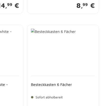
14,
€
8,
€
99
99
ite -
Besteckkasten 6 Fächer
Sofort abholbereit