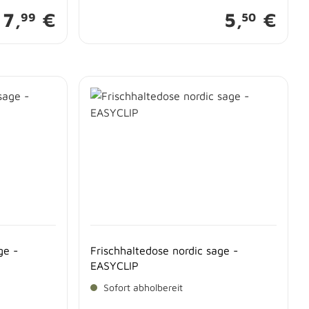
7,
€
5,
€
99
50
ge -
Frischhaltedose nordic sage -
EASYCLIP
Sofort abholbereit