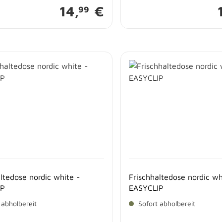
14,
€
99
ltedose nordic white -
Frischhaltedose nordic wh
IP
EASYCLIP
 abholbereit
Sofort abholbereit