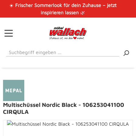
☀️
Frischer Sommerlook für dein Zuhause – jetzt
Zum Hauptinhalt springen
inspirieren lassen
🌿
Multischüssel Nordic Black - 106253041100
CIRQULA
Bildergalerie überspringen