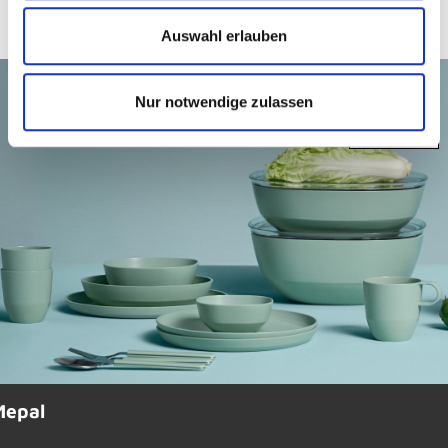
Auswahl erlauben
Nur notwendige zulassen
Mepal