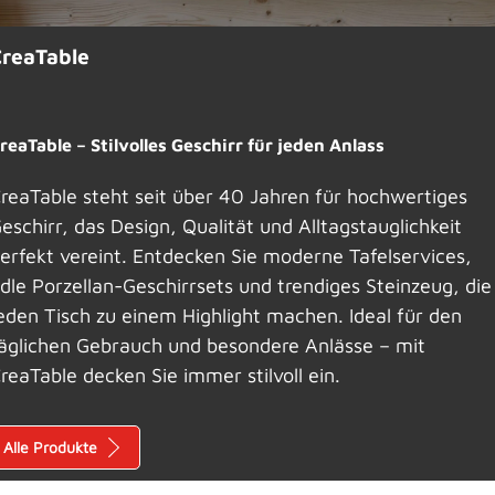
CreaTable
reaTable – Stilvolles Geschirr für jeden Anlass
reaTable steht seit über 40 Jahren für hochwertiges
eschirr, das Design, Qualität und Alltagstauglichkeit
erfekt vereint. Entdecken Sie moderne Tafelservices,
dle Porzellan-Geschirrsets und trendiges Steinzeug, die
eden Tisch zu einem Highlight machen. Ideal für den
äglichen Gebrauch und besondere Anlässe – mit
reaTable decken Sie immer stilvoll ein.
Alle Produkte