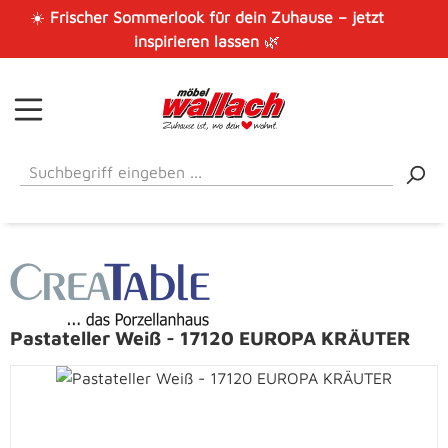
☀️
Frischer Sommerlook für dein Zuhause – jetzt
Zum Hauptinhalt springen
inspirieren lassen
🌿
Pastateller Weiß - 17120 EUROPA KRÄUTER
Bildergalerie überspringen