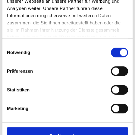
unserer Webseite an unsere Partner für Werbung und
Weitere Varianten und Ausführungen:
Analysen weiter. Unsere Partner führen diese
Informationen möglicherweise mit weiteren Daten
zusammen, die Sie ihnen bereitgestellt haben oder die
Produktgalerie überspringen
sie im Rahmen Ihrer Nutzung der Dienste gesammelt
haben. Klicken Sie auch "Details anzeigen", um eine
Auswahl der zugelassenen Cookies zu treffen. Mehr
Einwilligungsauswahl
Information dazu und die Möglichkeit, Ihre Auswahl im
Notwendig
Nachhinein noch zu ändern, finden Sie in unseren
Datenschutzerklärungen
.
Google Privacy
Präferenzen
Statistiken
Pastateller Weiß - 17124 EUROPA KRÄUTER
Marketing
Sofort abholbereit
6,
€
95