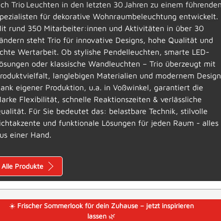
ich Trio Leuchten in den letzten 30 Jahren zu einem führende
pezialisten für dekorative Wohnraumbeleuchtung entwickelt.
it rund 350 Mitarbeiter:innen und Aktivitäten in über 30
ändern steht Trio für innovative Designs, hohe Qualität und
chte Wertarbeit. Ob stylishe Pendelleuchten, smarte LED-
ösungen oder klassische Wandleuchten – Trio überzeugt mit
roduktvielfalt, langlebigen Materialien und modernem Design
ank eigener Produktion, u.a. in Voßwinkel, garantiert die
arke Flexibilität, schnelle Reaktionszeiten & verlässliche
ualität. Für Sie bedeutet das: belastbare Technik, stilvolle
ichtakzente und funktionale Lösungen für jeden Raum - alles
us einer Hand.
Alle Produkte
☀️
Frischer Sommerlook für dein Zuhause – jetzt inspirieren
lassen
🌿