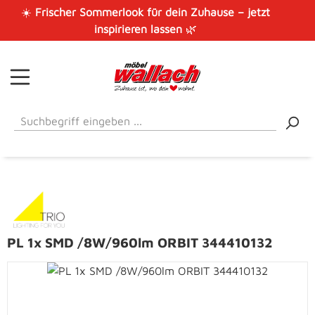
☀️
Frischer Sommerlook für dein Zuhause – jetzt
Zum Hauptinhalt springen
inspirieren lassen
🌿
PL 1x SMD /8W/960lm ORBIT 344410132
Bildergalerie überspringen