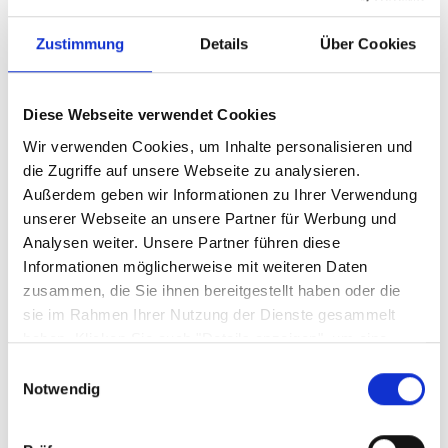
Zustimmung
Details
Über Cookies
Artikelnummer
01232125000
Diese Webseite verwendet Cookies
Serie
Wir verwenden Cookies, um Inhalte personalisieren und
Orbit
die Zugriffe auf unsere Webseite zu analysieren.
Außerdem geben wir Informationen zu Ihrer Verwendung
unserer Webseite an unsere Partner für Werbung und
Leuchtmittel inklusive
Analysen weiter. Unsere Partner führen diese
Das Leuchtmittel ist bereits enthalten
Informationen möglicherweise mit weiteren Daten
zusammen, die Sie ihnen bereitgestellt haben oder die
sie im Rahmen Ihrer Nutzung der Dienste gesammelt
haben. Klicken Sie auch "Details anzeigen", um eine
Sicherheitshinweise GPSR
Auswahl der zugelassenen Cookies zu treffen. Mehr
Einwilligungsauswahl
Information dazu und die Möglichkeit, Ihre Auswahl im
Notwendig
Nachhinein noch zu ändern, finden Sie in unseren
Datenschutzerklärungen
.
Google Privacy