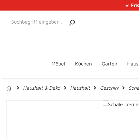
☀️
Fri
 Hauptinhalt springen
Zur Suche springen
Zur Hauptnavigation springen
Möbel
Küchen
Garten
Haus
Haushalt & Deko
Haushalt
Geschirr
Scha
Bildergalerie überspringen