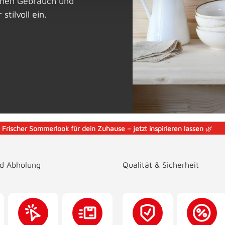
ichen Gebrauch und
tilvoll ein.
️
Frischer Sommerlook für dein Zuhause – jetzt inspirieren lassen
🌿
nd Abholung
Qualität & Sicherheit