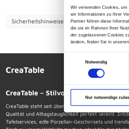
Wir verwenden Cookies, um I
wir Informationen zu Ihrer 
Sicherheitshinweise GPSR
Partner führen diese Informa
die sie im Rahmen Ihrer Nut
der zugelassenen Cookies zu 
ändern, finden Sie in unsere
Einwilligungsauswahl
Notwendig
CreaTable
CreaTable – Stilvolles Geschirr für j
Nur notwendige zula
CreaTable steht seit über 40 Jahren für hochwertiges
Qualität und Alltagstauglichkeit perfekt vereint. En
Tafelservices, edle Porzellan-Geschirrsets und trendi