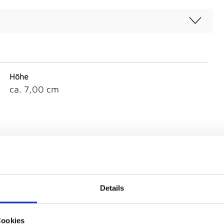
Höhe
ca. 7,00 cm
Artikeldurchmesser
14,50
Details
Material
Porzellan
Cookies