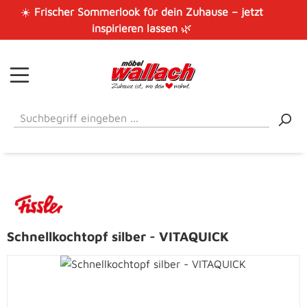
☀️
Frischer Sommerlook für dein Zuhause – jetzt
Zum Hauptinhalt springen
inspirieren lassen
🌿
Schnellkochtopf silber - VITAQUICK
Bildergalerie überspringen