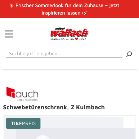
☀️
Frischer Sommerlook für dein Zuhause – jetzt
Zum Hauptinhalt springen
inspirieren lassen
🌿
Schwebetürenschrank, Z Kulmbach
Bildergalerie überspringen