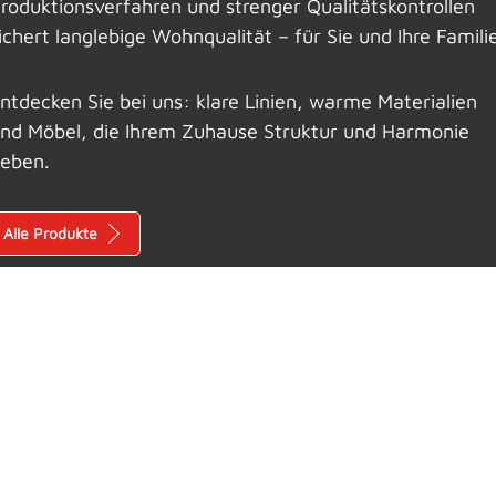
roduktionsverfahren und strenger Qualitätskontrollen
ichert langlebige Wohnqualität – für Sie und Ihre Famili
ntdecken Sie bei uns: klare Linien, warme Materialien
nd Möbel, die Ihrem Zuhause Struktur und Harmonie
eben.
Alle Produkte