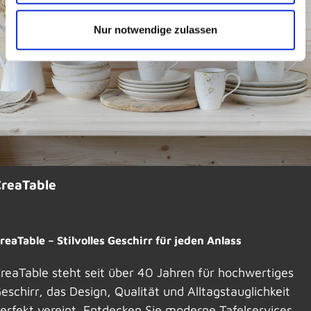
Nur notwendige zulassen
CreaTable
reaTable – Stilvolles Geschirr für jeden Anlass
reaTable steht seit über 40 Jahren für hochwertiges
eschirr, das Design, Qualität und Alltagstauglichkeit
erfekt vereint. Entdecken Sie moderne Tafelservices,