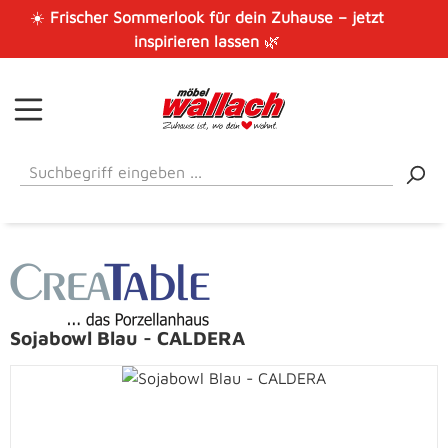
☀️
Frischer Sommerlook für dein Zuhause – jetzt
Zum Hauptinhalt springen
inspirieren lassen
🌿
Sojabowl Blau - CALDERA
Bildergalerie überspringen