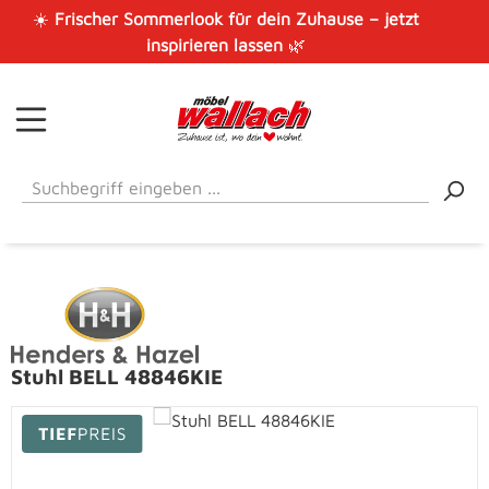
☀️
Frischer Sommerlook für dein Zuhause – jetzt
Zum Hauptinhalt springen
inspirieren lassen
🌿
Stuhl BELL 48846KIE
Bildergalerie überspringen