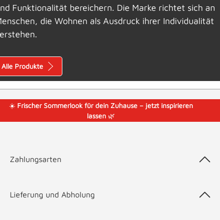
nd Funktionalität bereichern. Die Marke richtet sich an
enschen, die Wohnen als Ausdruck ihrer Individualität
erstehen.
Alle Produkte
☀️
Frischer Sommerlook für dein Zuhause – jetzt inspirieren
lassen
🌿
Zahlungsarten
Lieferung und Abholung