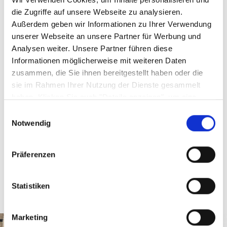
die Zugriffe auf unsere Webseite zu analysieren.
Farbe
Außerdem geben wir Informationen zu Ihrer Verwendung
Sonstige
unserer Webseite an unsere Partner für Werbung und
Analysen weiter. Unsere Partner führen diese
Serie
Informationen möglicherweise mit weiteren Daten
Bell 88KIE
zusammen, die Sie ihnen bereitgestellt haben oder die
sie im Rahmen Ihrer Nutzung der Dienste gesammelt
Material
haben. Klicken Sie auch "Details anzeigen", um eine
Stoff
Auswahl der zugelassenen Cookies zu treffen. Mehr
Einwilligungsauswahl
Information dazu und die Möglichkeit, Ihre Auswahl im
Notwendig
Nachhinein noch zu ändern, finden Sie in unseren
Datenschutzerklärungen
.
Google Privacy
Präferenzen
Sicherheitshinweise GPSR
Statistiken
Marketing