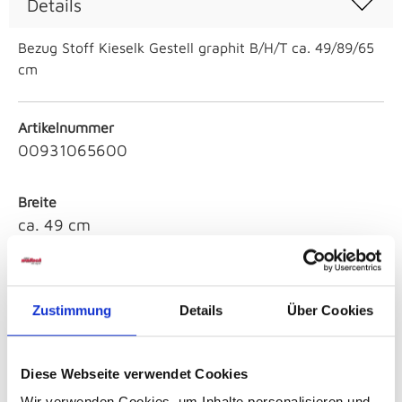
Details
Bezug Stoff Kieselk Gestell graphit B/H/T ca. 49/89/65
cm
Artikelnummer
00931065600
Breite
ca. 49 cm
Höhe
ca. 89 cm
Zustimmung
Details
Über Cookies
Tiefe
ca. 65 cm
Diese Webseite verwendet Cookies
Wir verwenden Cookies, um Inhalte personalisieren und