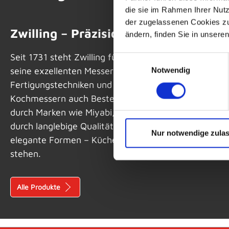
die sie im Rahmen Ihrer Nut
der zugelassenen Cookies zu 
Zwilling – Präzision & Genuss seit ü
ändern, finden Sie in unsere
Seit 1731 steht Zwilling für höchste Handwerkskunst
Einwilligungsauswahl
seine exzellenten Messer, vereint das Unternehmen 
Notwendig
Fertigungstechniken und zeitloses Design. Heute um
Kochmessern auch Bestecke, Scheren, Kochgeschirr 
durch Marken wie Miyabi, Staub und Demeyere. Zwil
durch langlebige Qualität, innovative Details wie eis
Nur notwendige zula
elegante Formen – Küchenklassiker, die weltweit für
stehen.
Alle Produkte