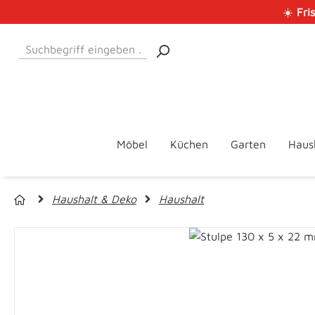
☀️
Fri
 Hauptinhalt springen
Zur Suche springen
Zur Hauptnavigation springen
Möbel
Küchen
Garten
Haus
Haushalt & Deko
Haushalt
Bildergalerie überspringen