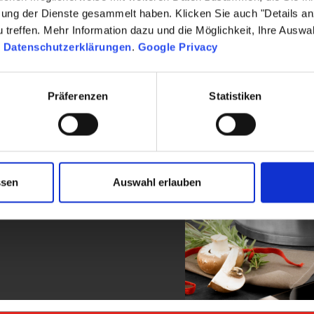
zung der Dienste gesammelt haben. Klicken Sie auch "Details a
treffen. Mehr Information dazu und die Möglichkeit, Ihre Auswa
ber 290 Jahren
n
Datenschutzerklärungen
.
Google Privacy
 aus Solingen. Bekannt für
Tradition, moderne
Präferenzen
Statistiken
fasst das Sortiment neben
und Küchenhelfer, ergänzt
ling-Produkte überzeugen
gehärtete Klingen und
ssen
Auswahl erlauben
 Genuss und Präzision