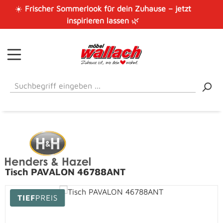
☀️
Frischer Sommerlook für dein Zuhause – jetzt
Zum Hauptinhalt springen
inspirieren lassen
🌿
Tisch PAVALON 46788ANT
Bildergalerie überspringen