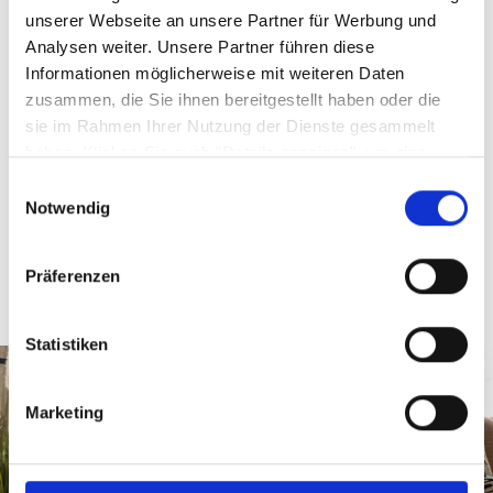
Serie
unserer Webseite an unsere Partner für Werbung und
Pavalon 88ANT
Analysen weiter. Unsere Partner führen diese
Informationen möglicherweise mit weiteren Daten
Artikelfarbe
zusammen, die Sie ihnen bereitgestellt haben oder die
Anthrazit
sie im Rahmen Ihrer Nutzung der Dienste gesammelt
haben. Klicken Sie auch "Details anzeigen", um eine
Auswahl der zugelassenen Cookies zu treffen. Mehr
Einwilligungsauswahl
Information dazu und die Möglichkeit, Ihre Auswahl im
Notwendig
Sicherheitshinweise GPSR
Nachhinein noch zu ändern, finden Sie in unseren
Datenschutzerklärungen
.
Google Privacy
Präferenzen
Statistiken
Marketing