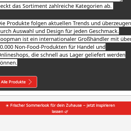
eckt das Sortiment zahlreiche Kategorien ab.
ie Produkte folgen aktuellen Trends und überzeuge
urch Auswahl und Design für jeden Geschmack.
oopman ist ein internationaler Großhändler mit übe
0.000 Non-Food-Produkten für Handel und
nlineshops, die schnell aus Lager geliefert werden
önnen.
Alle Produkte
☀️
Frischer Sommerlook für dein Zuhause – jetzt inspirieren
lassen
🌿