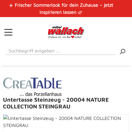
☀️
Frischer Sommerlook für dein Zuhause – jetzt
Zum Hauptinhalt springen
inspirieren lassen
🌿
Untertasse Steinzeug - 20004 NATURE
COLLECTION STEINGRAU
Bildergalerie überspringen