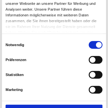
unserer Webseite an unsere Partner für Werbung und
Weitere Varianten und Ausführungen:
Analysen weiter. Unsere Partner führen diese
Informationen möglicherweise mit weiteren Daten
zusammen, die Sie ihnen bereitgestellt haben oder die
Produktgalerie überspringen
sie im Rahmen Ihrer Nutzung der Dienste gesammelt
haben. Klicken Sie auch "Details anzeigen", um eine
Auswahl der zugelassenen Cookies zu treffen. Mehr
Einwilligungsauswahl
Information dazu und die Möglichkeit, Ihre Auswahl im
Notwendig
Nachhinein noch zu ändern, finden Sie in unseren
Datenschutzerklärungen
.
Google Privacy
Präferenzen
Statistiken
Untertasse Steinzeug - 20011 NATURE
COLLECTION WASSERBLAU
Marketing
Sofort abholbereit