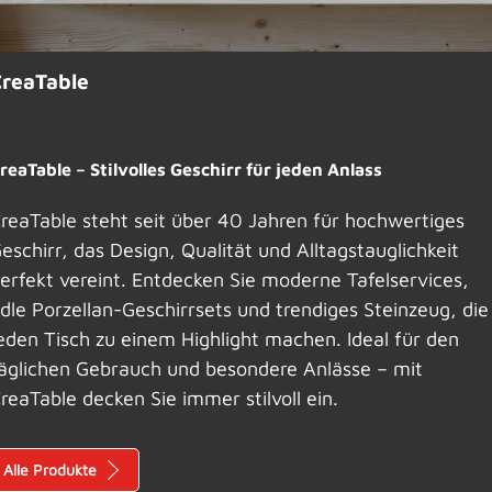
CreaTable
reaTable – Stilvolles Geschirr für jeden Anlass
reaTable steht seit über 40 Jahren für hochwertiges
eschirr, das Design, Qualität und Alltagstauglichkeit
erfekt vereint. Entdecken Sie moderne Tafelservices,
dle Porzellan-Geschirrsets und trendiges Steinzeug, die
eden Tisch zu einem Highlight machen. Ideal für den
äglichen Gebrauch und besondere Anlässe – mit
reaTable decken Sie immer stilvoll ein.
Alle Produkte