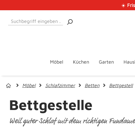
☀️
Fri
 Hauptinhalt springen
Zur Suche springen
Zur Hauptnavigation springen
Möbel
Küchen
Garten
Haus
Möbel
Schlafzimmer
Betten
Bettgestell
Bettgestelle
Weil guter Schlaf mit dem richtigen Fundamen