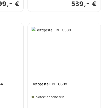
-
-
99,
€
539,
€
54
Bettgestell BE-0588
Sofort abholbereit