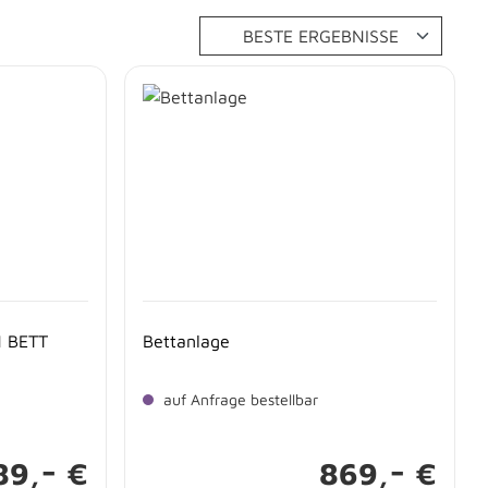
N BETT
Bettanlage
auf Anfrage bestellbar
-
-
89,
€
869,
€