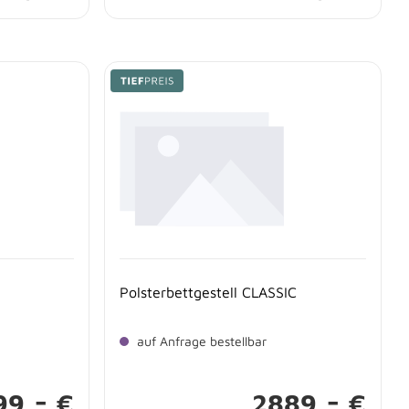
Polsterbettgestell CLASSIC
auf Anfrage bestellbar
-
-
99,
€
2889,
€