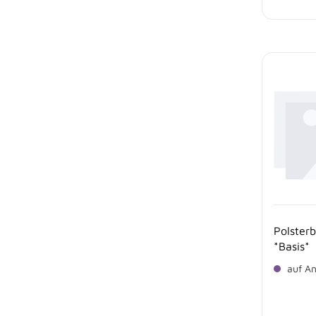
Polster
*Basis*
auf An