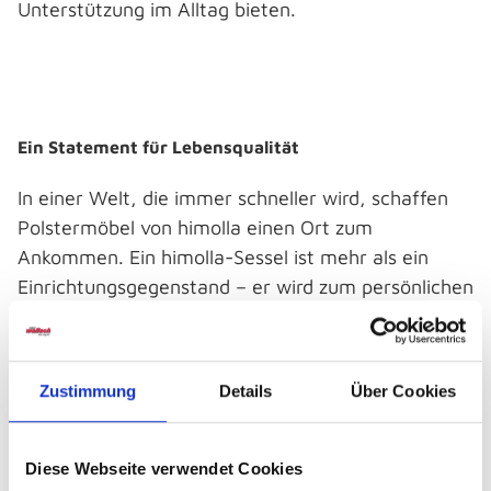
Unterstützung im Alltag bieten.
Ein Statement für Lebensqualität
In einer Welt, die immer schneller wird, schaffen
Polstermöbel von himolla einen Ort zum
Ankommen. Ein himolla-Sessel ist mehr als ein
Einrichtungsgegenstand – er wird zum persönlichen
Ruhepunkt im Alltag, zum Lieblingsplatz für
entspannte Stunden und zu einem Möbelstück, das
Komfort auf besondere Weise erlebbar macht.
Zustimmung
Details
Über Cookies
Bei Möbel Wallach findest du himolla Modelle, die
hochwertige Materialien, angenehme Haptik und
Diese Webseite verwendet Cookies