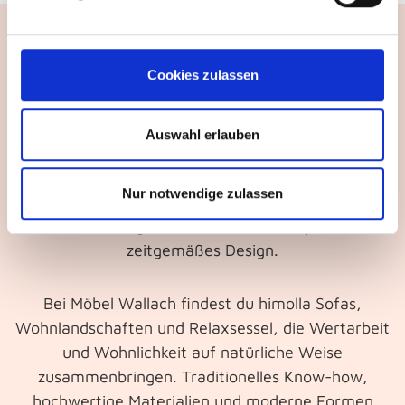
Bayerische Herzlichkeit trifft auf modernes Wohnen
Cookies zulassen
Hinter jedem himolla Möbelstück steht ein hoher
Anspruch an Handwerk, Komfort und
Auswahl erlauben
Beständigkeit. In seiner bayerischen Heimat fertigt
himolla Polstermöbel, die weit mehr sind als nur
Nur notwendige zulassen
eine Sitzgelegenheit: Sie verbinden sorgfältige
Verarbeitung mit einem feinen Gespür für
zeitgemäßes Design.
Bei Möbel Wallach findest du himolla Sofas,
Wohnlandschaften und Relaxsessel, die Wertarbeit
und Wohnlichkeit auf natürliche Weise
zusammenbringen. Traditionelles Know-how,
hochwertige Materialien und moderne Formen