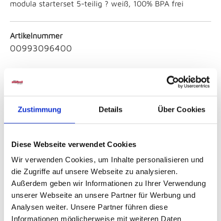
modula starterset 5-teilig ? weiß, 100% BPA frei
Artikelnummer
00993096400
Breite
ca. 14,80 cm
Zustimmung
Details
Über Cookies
Höhe
ca. 23,00 cm
Diese Webseite verwendet Cookies
Tiefe
Wir verwenden Cookies, um Inhalte personalisieren und
ca. 23 cm
die Zugriffe auf unsere Webseite zu analysieren.
Außerdem geben wir Informationen zu Ihrer Verwendung
unserer Webseite an unsere Partner für Werbung und
Farbe
Analysen weiter. Unsere Partner führen diese
Weiß
Informationen möglicherweise mit weiteren Daten