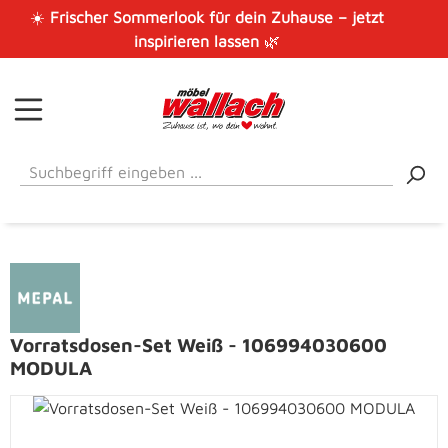
☀️
Frischer Sommerlook für dein Zuhause – jetzt
Zum Hauptinhalt springen
inspirieren lassen
🌿
Vorratsdosen-Set Weiß - 106994030600
MODULA
Bildergalerie überspringen